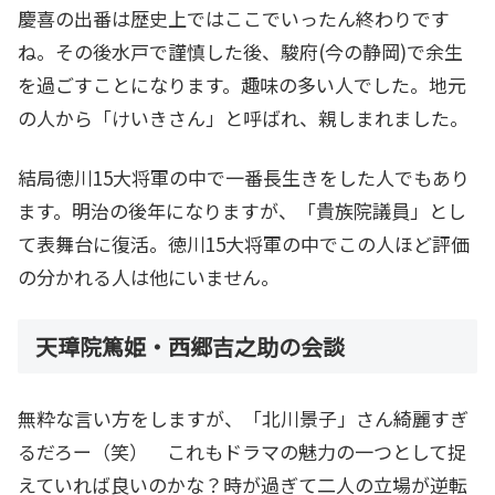
慶喜の出番は歴史上ではここでいったん終わりです
ね。その後水戸で謹慎した後、駿府(今の静岡)で余生
を過ごすことになります。趣味の多い人でした。地元
の人から「けいきさん」と呼ばれ、親しまれました。
結局徳川15大将軍の中で一番長生きをした人でもあり
ます。明治の後年になりますが、「貴族院議員」とし
て表舞台に復活。徳川15大将軍の中でこの人ほど評価
の分かれる人は他にいません。
天璋院篤姫・西郷吉之助の会談
無粋な言い方をしますが、「北川景子」さん綺麗すぎ
るだろー（笑） これもドラマの魅力の一つとして捉
えていれば良いのかな？時が過ぎて二人の立場が逆転