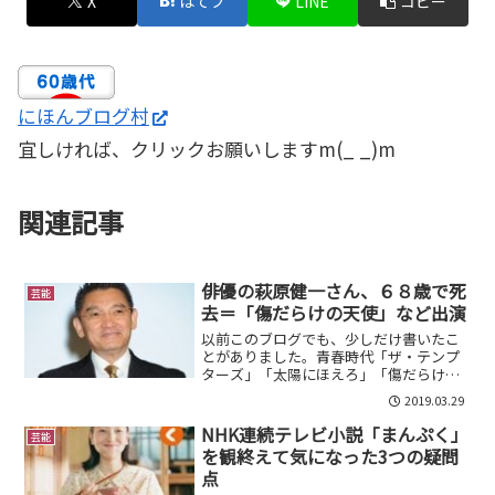
X
はてブ
LINE
コピー
にほんブログ村
宜しければ、クリックお願いしますm(_ _)m
関連記事
俳優の萩原健一さん、６８歳で死
芸能
去＝「傷だらけの天使」など出演
以前このブログでも、少しだけ書いたこ
とがありました。青春時代「ザ・テンプ
ターズ」「太陽にほえろ」「傷だらけの
天使」「前略おふくろ様」、特に印象深
2019.03.29
いのは何と言っても「傷だらけの天
使」。毎週土曜日10時からの放映だった
NHK連続テレビ小説「まんぷく」
芸能
が、翌月曜日級友との最初...
を観終えて気になった3つの疑問
点