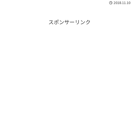
ない「男が男に惚れる」人です。キザな
2018.11.10
言い方をすれば今でも私の心の中でしっ
かりと生き続けています。「あなたに褒
められたくて」ところで...
スポンサーリンク