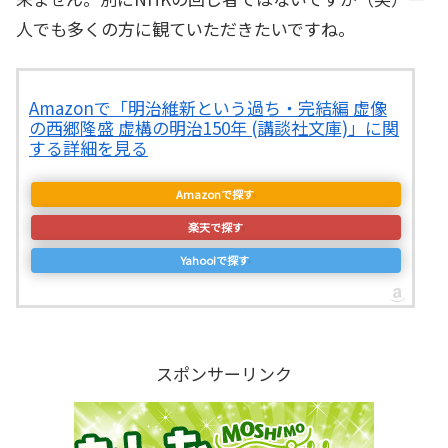
人でも多くの方に観ていただきたいですね。
Amazonで「明治維新という過ち・完結編 虚像
の西郷隆盛 虚構の明治150年 (講談社文庫)」に関
する詳細を見る
Amazonで探す
楽天で探す
Yahoo!で探す
スポンサーリンク