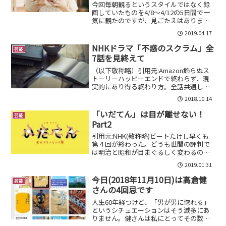
今回毎朝観るというスタイルではなく録
画していたものを4/8〜4/12の5日間で一
気に観たのですが、見ごたえはありまし
たね。前回の続きと音楽を飛ばせば、正
2019.04.17
味13分ほどで観れちゃいますから。しか
しいくつか残念だと感じた所もあったの
NHKドラマ「不惑のスクラム」全
芸能
でそのことを少...
7話を見終えて
（以下敬称略）引用元:Amazon飾らぬス
トーリーハッピーエンドで終わらず、現
実的にあり得る終わり方。全話共通して
言えるのは、ストーリーに無理がない。
2018.10.14
「オッサン」達が週末ラグビーで汗を流
し、中華屋で酒を飲む。さしてくどくも
「いだてん」は目が離せない！
芸能
なければ、友情をア...
Part2
引用元:NHK(敬称略)ビートたけし早くも
第４回が終わった。どうも世間の評判で
は明治と昭和が目まぐるしく変わるの
で、特に高齢者から不評が出ているのは
2019.01.31
前回述べた。それに加えて古今亭志ん生
役のビートたけしの滑舌が悪くて、聞き
今日(2018年11月10日)は高倉健
芸能
取りにくいらしい（笑...
さんの4回忌です
人生60年経つけど、「男が男に惚れる」
というシチュエーションはそう滅多にあ
りません。健さんは私にとってその数少