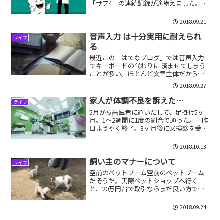
「サブ4」の連続記録が途絶えました。
「サブ4」とは、フルマラソンを4時間以
内で走ることです。少し自重して休めば
2018.09.21
良かったものの、「サブ4」の記録が途絶
えたことが、悔しく...
音声入力 は十分実用に耐えられ
ライフ
る
最近この「はてなブログ」では音声入力
でキーボードの代わりに 済ませてしまう
ことが多い。ほとんど文章主体だから。
そしてこれが結構役立ちます。
2018.09.27
家人が体調不良を訴えた…
ライフ
5月から歯医者に通いだして、足掛け5ヶ
月。1〜2週間に1度の割合で通った。一昨
日ようやく終了。3ヶ月後に又検診を受け
ることにはなるが、ひとまずほっとし
た。しかし最近家人が体調不良を訴える
2018.10.13
様になった。何でも食事の時、胸がつか
える感じがあるらし...
飼い主のマナーについて
ライフ
空前のペットブーム空前のペットブーム
だそうだ。実際ペットショップへ行く
と、20万円台で取引ならまだ良い方で、
40〜50万する犬・猫もいる。まるで中古
の自動車市場並みやね苦（笑）実際私達
2018.09.24
夫婦も去年の暮れにペットショップで購
入したのだが、このブ...