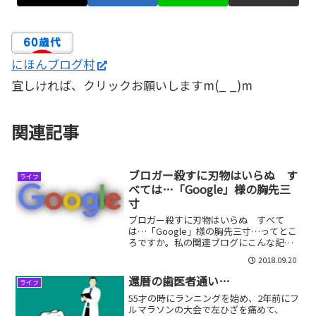
にほんブログ村
宜しければ、クリックお願いしますm(_ _)m
関連記事
ブロガー殺すに刃物はいらぬ す
ライフ
べては…「Google」様の胸先三
寸
ブロガー殺すに刃物はいらぬ すべて
は…「Google」様の胸先三寸…ってとこ
ろですか。私の関連ブログにこんな記事
があります。私は「赤緑色弱」なんです
2018.09.20
が、そのコンプレックスを記事にしただ
けで、内容は別に他愛のないものです。
還暦の歯医者通い…
ライフ
ところが調べてみると...
55才の時にランニングを始め、2年前にフ
ルマラソンの大会で左ひざを痛めて、