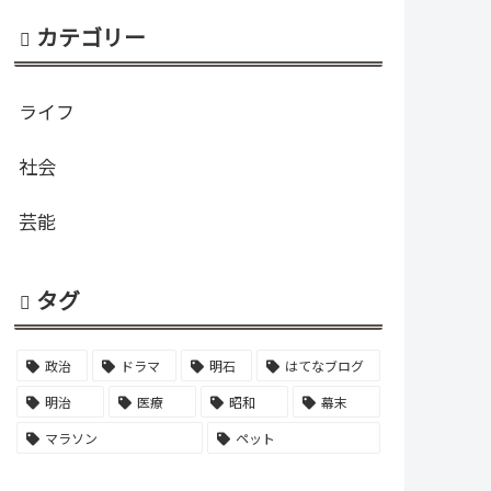
カテゴリー
ライフ
社会
芸能
タグ
政治
ドラマ
明石
はてなブログ
明治
医療
昭和
幕末
マラソン
ペット