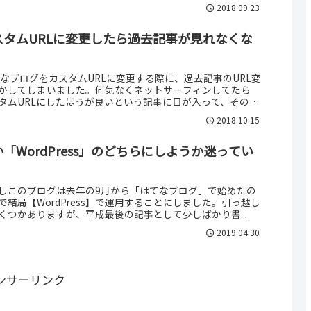
ロシクお願いしますm(__)m
2018.09.22
葉を楽しむ
庫県加東市の「播州清水寺」へ行ってきた。快晴。11月もとっ
にむしろ暑いぐらい。実は去年も行ったのだが、今年は愛犬
た。場所はココ。私の家からは(明石大蔵海岸の近く)車で約1
2018.11.12
と)と明石大蔵海岸公園
園」の様子。一見すれば「明石海峡大橋」と鰯雲(いわしぐ
、なんてことのない写真に見える。秋が来た…と言えば、そ
ていただきたい。海岸付近にゴミがまとめられているのが見
2018.09.23
タムURLに変更したら過去記事が見れなくな
なブログをカスタムURLに変更する際に、過去記事のURL変
かしてしまいました。何気なくネットサーフィンしてたら
タムURLにしたほうが良いという記事に目が入って、そのま