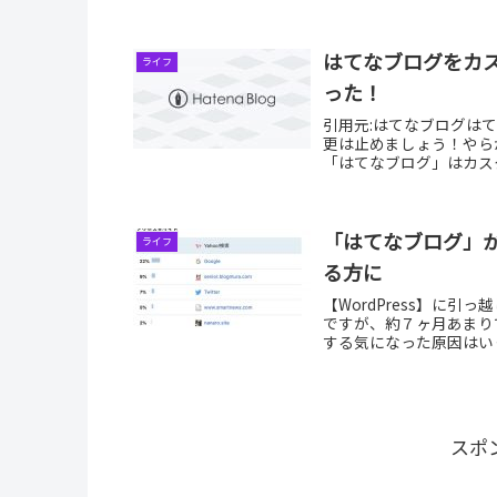
ってところです。今後共ヨ
播州清水寺にて紅
ライフ
11月10日土曜日に兵
くに過ぎているというの
と一緒に行くことになっ
時間...
台風の爪痕(つめあ
ライフ
今朝の「明石大蔵海岸公
も)が写っているだけの
うなんだけど少し拡大し
えると思う。...
はてなブログをカス
ライフ
った！
引用元:はてなブログはて
更は止めましょう！やら
「はてなブログ」はカス