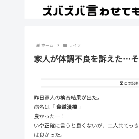
ホーム
ライフ
家人が体調不良を訴えた…そ
この記事
昨日家人の検査結果が出た。
病名は「
食道潰瘍
」
良かったー！
いや正確に言うと良くないが、二人共てっ
は良かった。