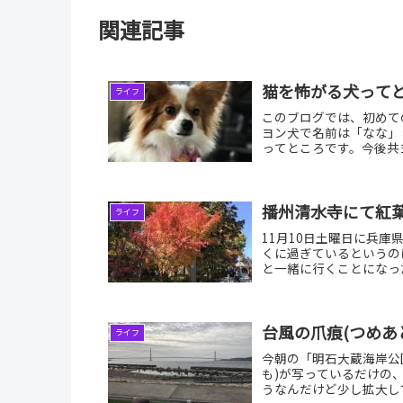
X
はてブ
にほんブログ村
宜しければ、クリックお願いしますm(_ _)
関連記事
猫を怖がる犬ってど
ライフ
このブログでは、初めて
ヨン犬で名前は「なな」