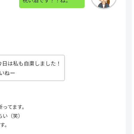
祝い酒です？？ね。
今日は私も自粛しました！
いねー
断ってます。
らい（笑）
す。